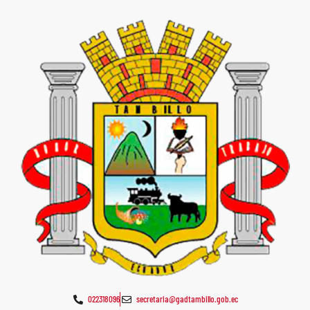
022318096
secretaria@gadtambillo.gob.ec